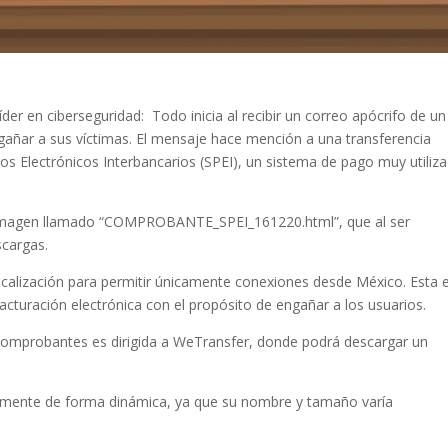
der en ciberseguridad: Todo inicia al recibir un correo apócrifo de un
gañar a sus víctimas. El mensaje hace mención a una transferencia
s Electrónicos Interbancarios (SPEI), un sistema de pago muy utiliz
 imagen llamado “COMPROBANTE_SPEI_161220.html”, que al ser
scargas.
ocalización para permitir únicamente conexiones desde México. Esta 
acturación electrónica con el propósito de engañar a los usuarios.
s comprobantes es dirigida a WeTransfer, donde podrá descargar un
temente de forma dinámica, ya que su nombre y tamaño varía