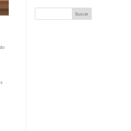
ado
es