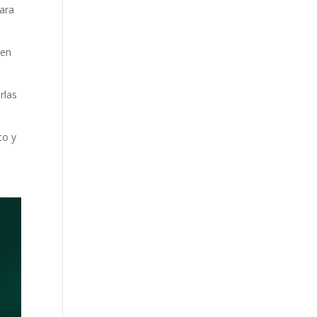
para
 en
rlas
co y