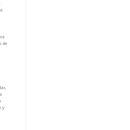
.
re
pos
o de
da»,
la
o
o y