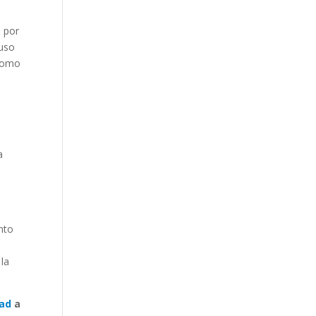
, por
 uso
 como
a
nto
 la
dad
a