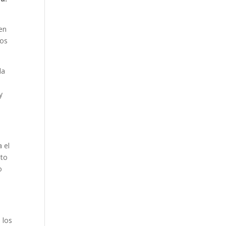
 en
nos
la
y
 el
sto
o
 los