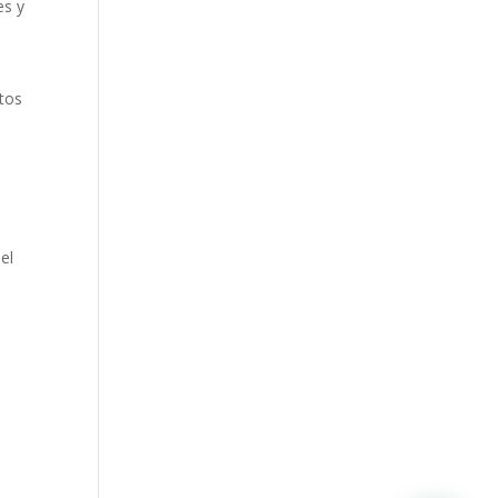
es y
rtos
el