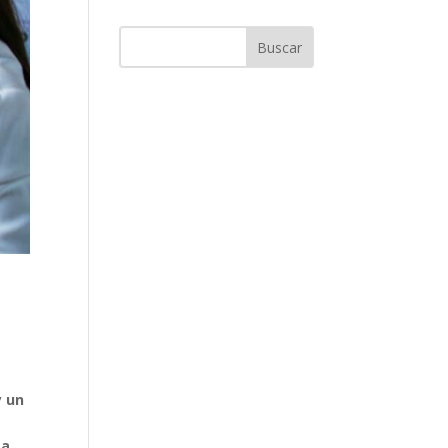
y un
a.